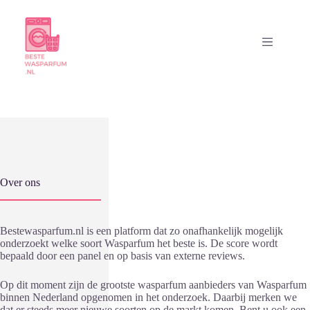
Ga
naar
de
inhoud
Over ons
Bestewasparfum.nl is een platform dat zo onafhankelijk mogelijk
onderzoekt welke soort Wasparfum het beste is. De score wordt
bepaald door een panel en op basis van externe reviews.
Op dit moment zijn de grootste wasparfum aanbieders van Wasparfum
binnen Nederland opgenomen in het onderzoek. Daarbij merken we
dat er steeds meer nieuwe soorten op de markt komen. Bent u ook een